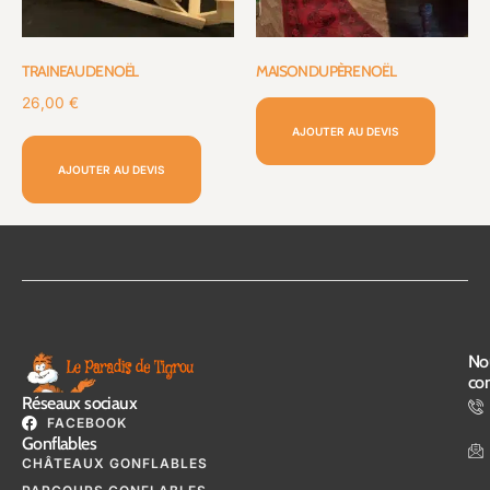
TRAINEAU DE NOËL
MAISON DU PÈRE NOËL
26,00
€
AJOUTER AU DEVIS
AJOUTER AU DEVIS
No
con
Réseaux sociaux
FACEBOOK
Gonflables
CHÂTEAUX GONFLABLES