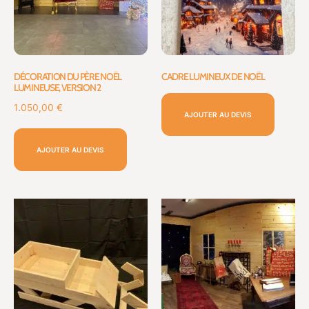
DÉCORATION DU PÈRE NOËL
CADRE LUMINEUX DE NOËL
LUMINEUSE, VERSION 2
1.050,00
€
AJOUTER AU DEVIS
AJOUTER AU DEVIS