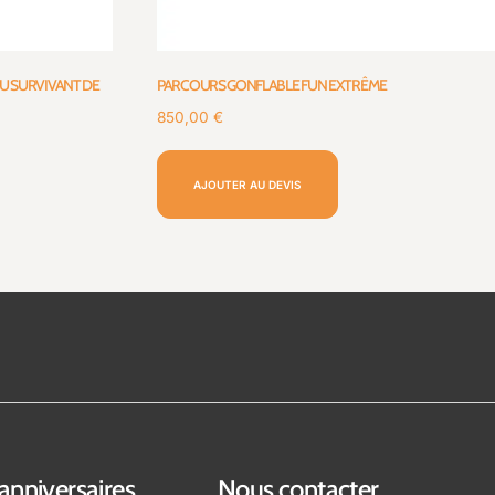
U SURVIVANT DE
PARCOURS GONFLABLE FUN EXTRÊME
850,00
€
AJOUTER AU DEVIS
anniversaires
Nous contacter