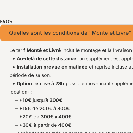
FAQS
Quelles sont les conditions de "Monté et Livré"
Le tarif
Monté et Livré
inclut le montage et la livraiso
•
Au-delà de cette distance
, un supplément est appl
•
Installation prévue en matinée
et reprise incluse a
période de saison.
•
Option reprise à 23h
possible moyennant supplément
location) :
–
+10€
jusqu’à
200€
–
+15€
de
200€ à 300€
–
+20€
de
300€ à 400€
–
+30€
à partir de
400€