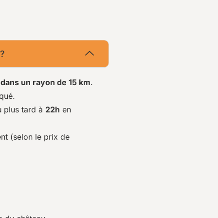
 ?
n
dans un rayon de 15 km
.
iqué.
u plus tard à
22h
en
 (selon le prix de