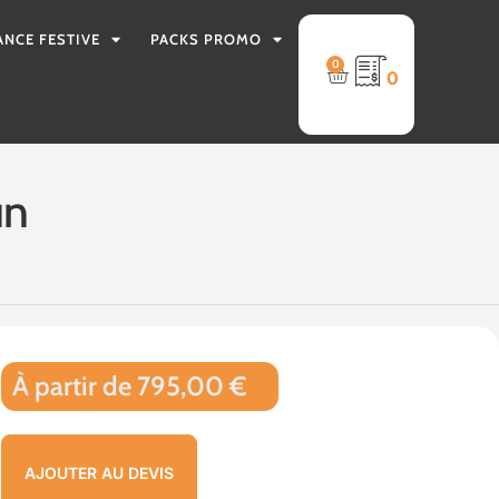
ANCE FESTIVE
PACKS PROMO
0
0
un
À partir de 795,00 €
AJOUTER AU DEVIS