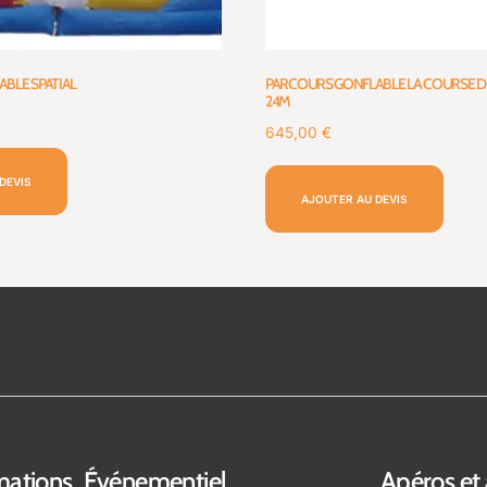
BLE SPATIAL
PARCOURS GONFLABLE LA COURSE D
24M
645,00
€
DEVIS
AJOUTER AU DEVIS
mations
Événementiel
Apéros et 