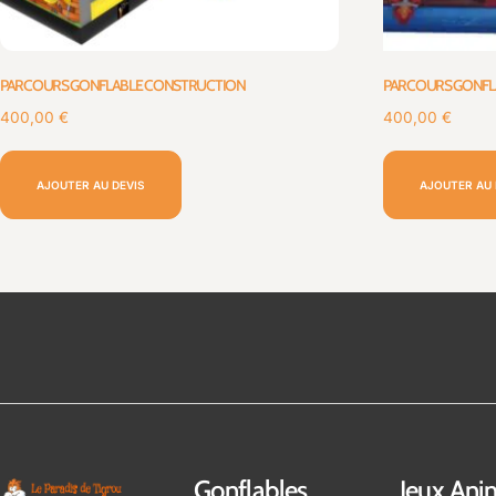
PARCOURS GONFLABLE CONSTRUCTION
PARCOURS GONFLA
400,00
€
400,00
€
AJOUTER AU DEVIS
AJOUTER AU 
Gonflables
Jeux Ani