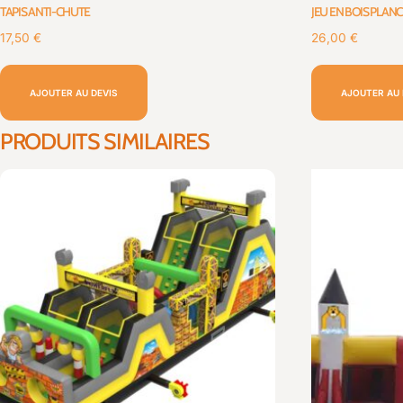
TAPIS ANTI-CHUTE
JEU EN BOIS PLAN
17,50
€
26,00
€
AJOUTER AU DEVIS
AJOUTER AU 
PRODUITS SIMILAIRES