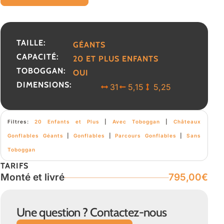
TAILLE:
GÉANTS
CAPACITÉ:
20 ET PLUS ENFANTS
TOBOGGAN:
OUI
DIMENSIONS:
31
5,15
5,25
Filtres:
20 Enfants et Plus
|
Avec Toboggan
|
Châteaux
Gonflables Géants
|
Gonflables
|
Parcours Gonflables
|
Sans
Toboggan
TARIFS
Monté et livré
795,00€
Une question ? Contactez-nous