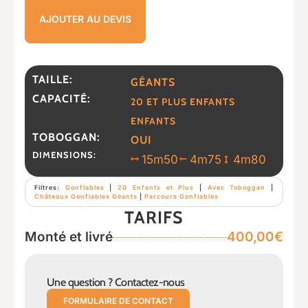
AJOUTER AU DEVIS
TAILLE:
GÉANTS
CAPACITÉ:
20 ET PLUS ENFANTS
ENFANTS
TOBOGGAN:
OUI
DIMENSIONS:
15m50
4m75
4m80
Filtres:
Gonflables
|
20 Enfants et Plus
|
Avec Toboggan
|
Châteaux Gonflables Géants
|
Parcours Gonflables
TARIFS
Monté et livré
400,00€
Une question ? Contactez-nous
FORMULAIRE DE CONTACT