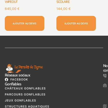
WIPEOUT
SCOLAIRE
645,00
€
144,00
€
AJOUTER AU DEVIS
AJOUTER AU DEVIS
No
con
Réseaux sociaux
FACEBOOK
Gonflables
CHÂTEAUX GONFLABLES
PARCOURS GONFLABLES
JEUX GONFLABLES
STRUCTURES AQUATIQUES